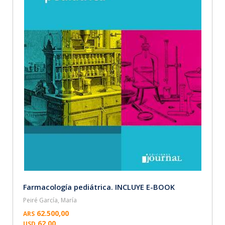
Farmacología pediátrica. INCLUYE E-BOOK
Peiré García, María
62.500,00
ARS
62,00
USD