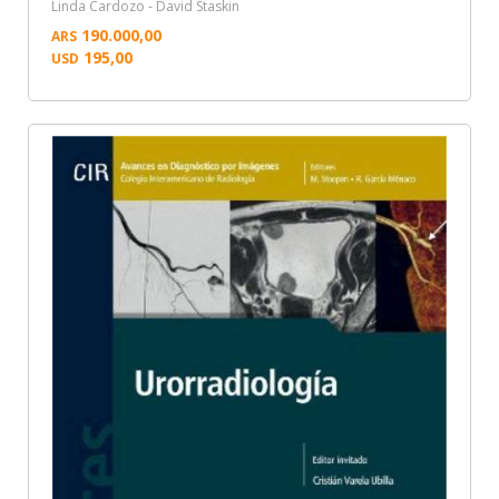
Linda Cardozo - David Staskin
190.000,00
ARS
195,00
USD