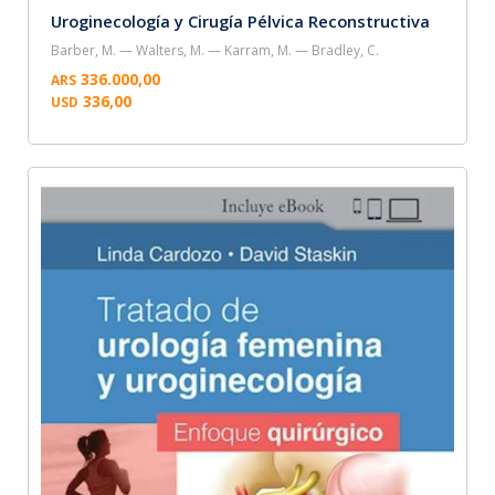
Uroginecología y Cirugía Pélvica Reconstructiva
Barber, M. — Walters, M. — Karram, M. — Bradley, C.
336.000,00
ARS
336,00
USD