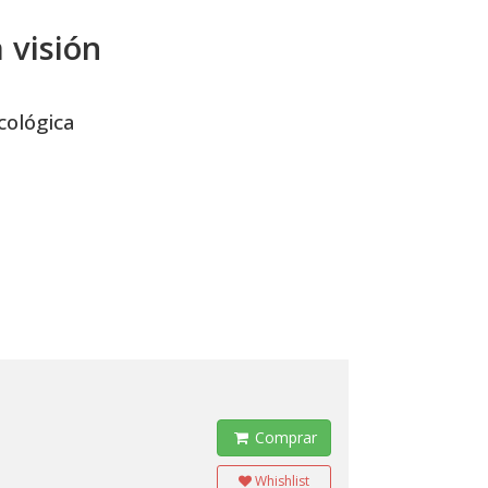
 visión
cológica
Comprar
Whishlist