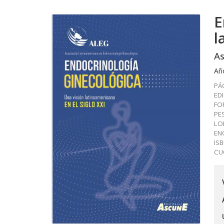
E
l
As
Añ
PÁG
ED
FO
PES
LO
EN
IS
CU