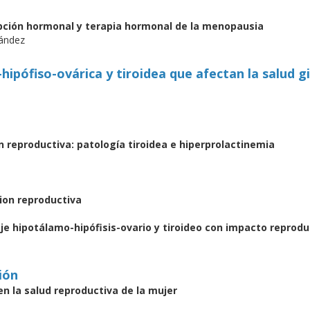
pción hormonal y terapia hormonal de la menopausia
nández
ipófiso-ovárica y tiroidea que afectan la salud 
reproductiva: patología tiroidea e hiperprolactinemia
ion reproductiva
eje hipotálamo-hipófisis-ovario y tiroideo con impacto reprod
ión
n la salud reproductiva de la mujer