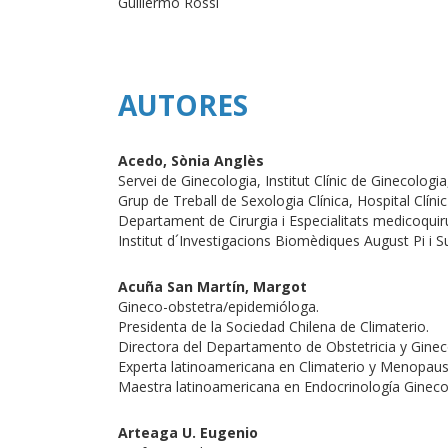
Guillermo Rossi
AUTORES
Acedo, Sònia Anglès
Servei de Ginecologia, Institut Clínic de Ginecologi
Grup de Treball de Sexologia Clínica, Hospital Clíni
Departament de Cirurgia i Especialitats medicoquirú
Institut d´Investigacions Biomèdiques August Pi i S
Acuña San Martín, Margot
Gineco-obstetra/epidemióloga.
Presidenta de la Sociedad Chilena de Climaterio.
Directora del Departamento de Obstetricia y Gineco
Experta latinoamericana en Climaterio y Menopaus
Maestra latinoamericana en Endocrinología Ginec
Arteaga U. Eugenio