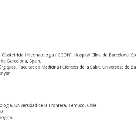
a, Obstetrícia I Neonatologia (ICGON), Hospital Clínic de Barcelona, Sp
c de Barcelona, Spain.
rgiques, Facultat de Medicina i Ciències de la Salut, Universitat de B
unyer.
logía, Universidad de la Frontera, Temuco, Chile.
ia.
ológica.