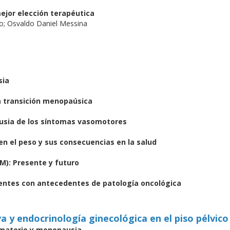
ejor elección terapéutica
do; Osvaldo Daniel Messina
o
sia
a transición menopaúsica
sia de los síntomas vasomotores
n el peso y sus consecuencias en la salud
M): Presente y futuro
ntes con antecedentes de patología oncológica
 y endocrinología ginecológica en el piso pélvico
limaterio y menopausia