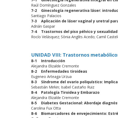
Raúl Domínguez Gonzales
7-2 Ginecología regenerativa láser: introduc
Santiago Palacios
7-3 Aplicación de láser vaginal y uretral pa
Adrián Gaspar
7-4 Trastornos del piso pélvico y sexualidad
Rocío Velásquez; Sònia Anglès Acedo; Camil Caste
UNIDAD VIII: Trastornos metabólico
8-1 Introducción
Alejandra Elizalde Cremonte
8-2 Enfermedades tiroideas
Eugeneo Arteaga Urzua
8-3 Síndrome del ovario poliquístico: Implic
Sebastián Mirkin; Isabel Castaño Ruiz
8-4 Patología Tiroidea y Embarazo
Alejandra Elizalde Cremonte
8-5 Diabetes Gestacional: Abordaje diagnóst
Carolina Fux Otta
8-6 Biomarcadores de envejecimiento: Estrés