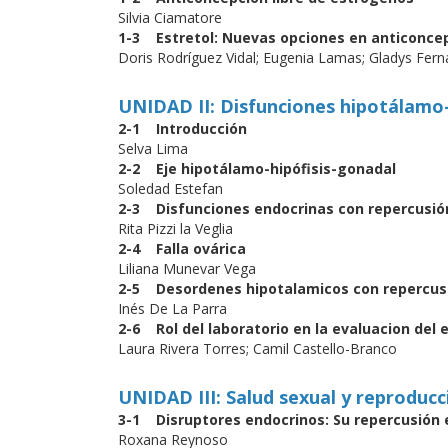
Silvia Ciamatore
1-3 Estretol: Nuevas opciones en anticonce
Doris Rodríguez Vidal; Eugenia Lamas; Gladys Fer
UNIDAD II: Disfunciones hipotálamo-h
2-1 Introducción
Selva Lima
2-2 Eje hipotálamo-hipófisis-gonadal
Soledad Estefan
2-3 Disfunciones endocrinas con repercusión 
Rita Pizzi la Veglia
2-4 Falla ovárica
Liliana Munevar Vega
2-5 Desordenes hipotalamicos con repercus
Inés De La Parra
2-6 Rol del laboratorio en la evaluacion del 
Laura Rivera Torres; Camil Castello-Branco
UNIDAD III: Salud sexual y reproducc
3-1 Disruptores endocrinos: Su repercusión e
Roxana Reynoso