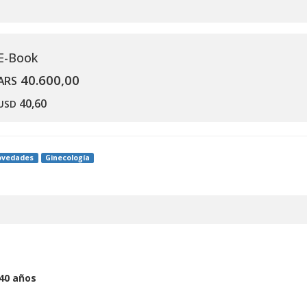
E-Book
40.600,00
ARS
40,60
USD
ovedades
Ginecología
 40 años