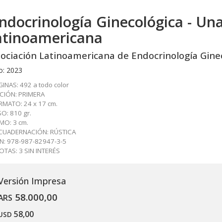
ndocrinología Ginecológica - Una
atinoamericana
ociación Latinoamericana de Endocrinología Gine
o: 2023
INAS: 492 a todo color
ICIÓN: PRIMERA
RMATO: 24 x 17 cm.
O: 810 gr.
MO: 3 cm.
CUADERNACIÓN: RÚSTICA
BN: 978-987-82947-3-5
OTAS: 3 SIN INTERÉS
Versión Impresa
58.000,00
ARS
58,00
USD