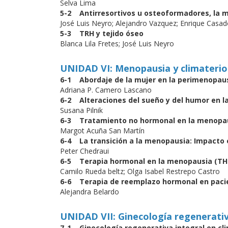
Selva Lima
5-2 Antirresortivos u osteoformadores, la m
José Luis Neyro; Alejandro Vazquez; Enrique Casa
5-3 TRH y tejido óseo
Blanca Lila Fretes; José Luis Neyro
UNIDAD VI: Menopausia y climateri
6-1 Abordaje de la mujer en la perimenopau
Adriana P. Camero Lascano
6-2 Alteraciones del sueño y del humor en l
Susana Pilnik
6-3 Tratamiento no hormonal en la menopau
Margot Acuña San Martín
6-4 La transición a la menopausia: Impacto e
Peter Chedraui
6-5 Terapia hormonal en la menopausia (TH
Camilo Rueda beltz; Olga Isabel Restrepo Castro
6-6 Terapia de reemplazo hormonal en pacie
Alejandra Belardo
UNIDAD VII: Ginecología regenerativa
7-1 Ginecología regenerativa integral en c